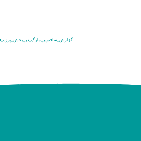
VOA Pashto Auto Spare Parts- #گزارش_سافتویر_مارگ_در_بخش_پرزه_فروشی_از_صدای_امریکا!